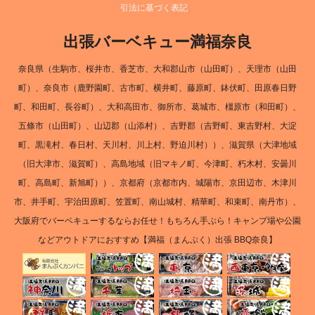
引法に基づく表記
出張バーベキュー満福奈良
奈良県（生駒市、桜井市、香芝市、大和郡山市（山田町）、天理市（山田
町）、奈良市（鹿野園町、古市町、横井町、藤原町、鉢伏町、田原春日野
町、和田町、長谷町）、大和高田市、御所市、葛城市、橿原市（和田町）、
五條市（山田町）、山辺郡（山添村）、吉野郡（吉野町、東吉野村、大淀
町、黒滝村、春日村、天川村、川上村、野迫川村））、滋賀県（大津地域
（旧大津市、滋賀町）、高島地域（旧マキノ町、今津町、朽木村、安曇川
町、高島町、新旭町））、京都府（京都市内、城陽市、京田辺市、木津川
市、井手町、宇治田原町、笠置町、南山城村、精華町、和束町、南丹市）、
大阪府でバーベキューするならお任せ！もちろん手ぶら！キャンプ場や公園
などアウトドアにおすすめ【満福（まんぷく）出張 BBQ奈良】