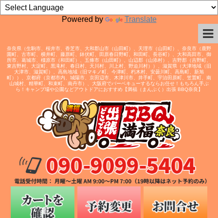
Powered by
Translate
奈良県（生駒市、桜井市、香芝市、大和郡山市（山田町）、天理市（山田町）、奈良市（鹿野
園町、古市町、横井町、藤原町、鉢伏町、田原春日野町、和田町、長谷町）、大和高田市、御
所市、葛城市、橿原市（和田町）、五條市（山田町）、山辺郡（山添村）、吉野郡（吉野町、
東吉野村、大淀町、黒滝村、春日村、天川村、川上村、野迫川村））、滋賀県（大津地域（旧
大津市、滋賀町）、高島地域（旧マキノ町、今津町、朽木村、安曇川町、高島町、新旭
町））、京都府（京都市内、城陽市、京田辺市、木津川市、井手町、宇治田原町、笠置町、南
山城村、精華町、和束町、南丹市）、大阪府でバーベキューするならお任せ！もちろん手ぶ
ら！キャンプ場や公園などアウトドアにおすすめ【満福（まんぷく）出張 BBQ奈良】