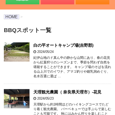
HOME
>
BBQスポット一覧
白の平オートキャンプ場(吉野郡)
2024/05/24
紀伊山地のド真ん中の静かな山間にあり、春の花見
から紅葉狩りのシーズンまで、季節を問わず自然を
堪能することができます。 キャンプ場のそばを流れ
る山上川でのイワナ、アマゴ釣りや鐘乳洞めぐり、
名水百選に選ば …
天理観光農園（ 奈良県天理市）-花見
2024/05/23
天理駅から約1時間ほどのハイキングコースでたど
り着く観光農園。 バーベキューでは手ぶらで楽しむ
ことも可能です。 秋にはみかん狩りを楽しむこと