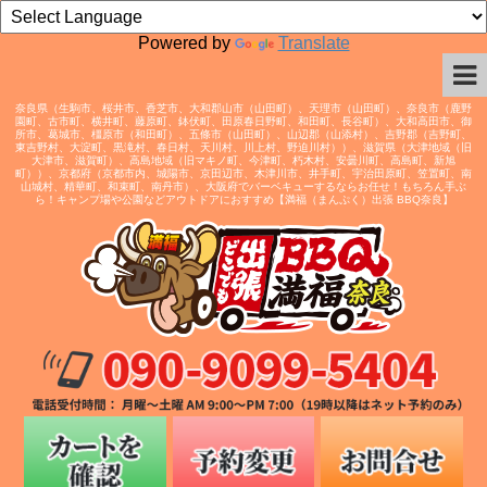
Powered by
Translate
奈良県（生駒市、桜井市、香芝市、大和郡山市（山田町）、天理市（山田町）、奈良市（鹿野
園町、古市町、横井町、藤原町、鉢伏町、田原春日野町、和田町、長谷町）、大和高田市、御
所市、葛城市、橿原市（和田町）、五條市（山田町）、山辺郡（山添村）、吉野郡（吉野町、
東吉野村、大淀町、黒滝村、春日村、天川村、川上村、野迫川村））、滋賀県（大津地域（旧
大津市、滋賀町）、高島地域（旧マキノ町、今津町、朽木村、安曇川町、高島町、新旭
町））、京都府（京都市内、城陽市、京田辺市、木津川市、井手町、宇治田原町、笠置町、南
山城村、精華町、和束町、南丹市）、大阪府でバーベキューするならお任せ！もちろん手ぶ
ら！キャンプ場や公園などアウトドアにおすすめ【満福（まんぷく）出張 BBQ奈良】