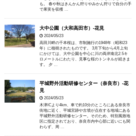
も。 春や秋はきんかん狩りやみかん狩りで自分の手
で果実を収穫 …
大中公園（大和高田市）-花見
2024/05/23
高田川畔の千本桜は、市制施行の1948年（昭和23
年）に植樹されたものです。 3月下旬から4月上旬
にかけては、大中公園を中心に川の両岸南北2.5キ
ロメートルにわたり、見事な桜のトンネルが続きま
す。 夕 …
平城野外活動研修センター（奈良市）-花
見
2024/05/23
木津ICより4km、車で約10分のところにある奈良市
街地に近く、平城宮跡や古墳が点在する地域にある
平城野外活動研修センター。そのため、特別風致地
区に指定されており、奈良市内中心部に近いにも関
わらず、周 …