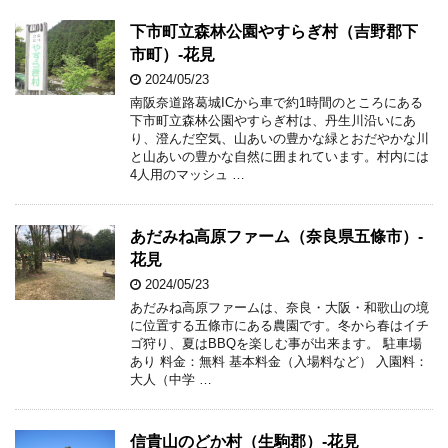
下市町立森林公園やすらぎ村（吉野郡下
市町）-花見
2024/05/23
南阪奈道路葛城ICから車で約1時間のところにある
下市町立森林公園やすらぎ村は、丹生川沿いにあ
り、澄んだ空気、山あいの豊かな緑とおだやかな川
と山あいの豊かな自然に囲まれています。村内には
4人用のマッシュ …
あだみね高原ファーム（奈良県五條市）-
花見
2024/05/23
あだみね高原ファームは、奈良・大阪・和歌山の境
に位置する五條市にある農園です。冬から春はイチ
ゴ狩り、夏はBBQを楽しむ事が出来ます。 駐車場
あり 料金：無料 基本料金（入場料など） 入園料：
大人（中学 …
信貴山のどか村（生駒郡）-花見