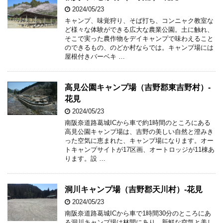
2024/05/23
キャンプ、味覚狩り、そば打ち、コンニャク教室な
ど様々な体験ができる広大な農業公園。土に触れ、
そこで実った農作物をデイキャンプで味わえること
のできるもの、のどか村ならでは。キャンプ場には
屋根付きバーベキ …
高見公園キャンプ場（吉野郡東吉野村）-
花見
2024/05/23
南阪奈道路葛城ICから車で約1時間のところにある
高見公園キャンプ場は、吉野の美しい自然と澄みき
った空気に恵まれた、キャンプ場になります。オー
トキャンプサイトが17区画、オートロッジが11棟あ
ります。設 …
洞川キャンプ場（吉野郡天川村）-花見
2024/05/23
南阪奈道路葛城ICから車で1時間30分のところにあ
る洞川キャンプ場は林間にあり、新鮮な空気と美し