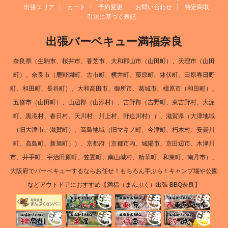
出張エリア
カート
予約変更
お問い合わせ
特定商取
引法に基づく表記
出張バーベキュー満福奈良
奈良県（生駒市、桜井市、香芝市、大和郡山市（山田町）、天理市（山田
町）、奈良市（鹿野園町、古市町、横井町、藤原町、鉢伏町、田原春日野
町、和田町、長谷町）、大和高田市、御所市、葛城市、橿原市（和田町）、
五條市（山田町）、山辺郡（山添村）、吉野郡（吉野町、東吉野村、大淀
町、黒滝村、春日村、天川村、川上村、野迫川村））、滋賀県（大津地域
（旧大津市、滋賀町）、高島地域（旧マキノ町、今津町、朽木村、安曇川
町、高島町、新旭町））、京都府（京都市内、城陽市、京田辺市、木津川
市、井手町、宇治田原町、笠置町、南山城村、精華町、和束町、南丹市）、
大阪府でバーベキューするならお任せ！もちろん手ぶら！キャンプ場や公園
などアウトドアにおすすめ【満福（まんぷく）出張 BBQ奈良】