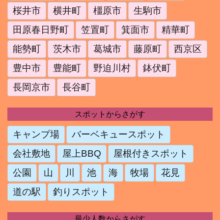
桜井市
横井町
橿原市
生駒市
田原春日野町
笠置町
箕面市
精華町
能勢町
茨木市
葛城市
藤原町
西京区
豊中市
豊能町
野迫川村
鉢伏町
長岡京市
長谷町
スポットからさがす
キャンプ場
バーベキュースポット
会社敷地
屋上BBQ
屋根付きスポット
公園
山
川
池
海
牧場
花見
道の駅
釣りスポット
最少人数からさがす