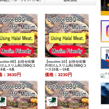
み物
器材買取
(ビール・シャンパン等）
uslim-08】お任せ出張
【muslim-10】お任せ出張
付けムスリム向けBBQコ
片付けムスリム向けBBQコ
8名～9名
ース10名～19名
格：3630円
価格：3230円