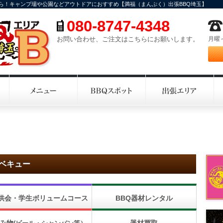
ら！キャンプ場や公園などアウトドアにおすすめ【満福（まんぷく）出張BBQ埼玉】
080-8747-4348
携帯電話番号
お問い合わせ、ご注文はこちらにお願いします。
月曜～
ーベキュー
供会・学生ボリュームコース
BBQ器材レンタル