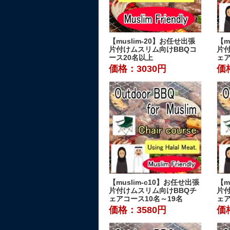
【muslim-20】お任せ出張
【m
片付けムスリム向けBBQコ
片
ース20名以上
ェア
価格：3030円
価
【muslim-c10】お任せ出張
【m
片付けムスリム向けBBQチ
片
ェアコース10名～19名
ェア
価格：3580円
価