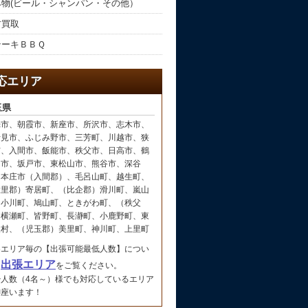
み物(ビール・シャンパン・その他）
材買取
テーキＢＢＱ
応エリア
玉県
光市、朝霞市、新座市、所沢市、志木市、
士見市、ふじみ野市、三芳町、川越市、狭
市、入間市、飯能市、秩父市、日高市、鶴
島市、坂戸市、東松山市、熊谷市、深谷
、本庄市（入間郡）、毛呂山町、越生町、
大里郡）寄居町、（比企郡）滑川町、嵐山
、小川町、鳩山町、ときがわ町、（秩父
）横瀬町、皆野町、長瀞町、小鹿野町、東
父村、（児玉郡）美里町、神川町、上里町
各エリア毎の【出張可能最低人数】につい
出張エリア
は
をご覧ください。
少人数（4名～）様でも対応しているエリア
御座います！