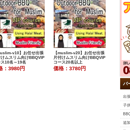
uslim-v10】お任せ出張
【muslim-v20】お任せ出張
けムスリム向けBBQVIP
片付けムスリム向けBBQVIP
ス10名～19名
コース20名以上
格：3980円
価格：3780円
バ
出張
子
BB
追