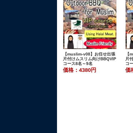
【muslim-v08】お任せ出張
【m
片付けムスリム向けBBQVIP
片付
コース8名～9名
コー
価格：4380円
価