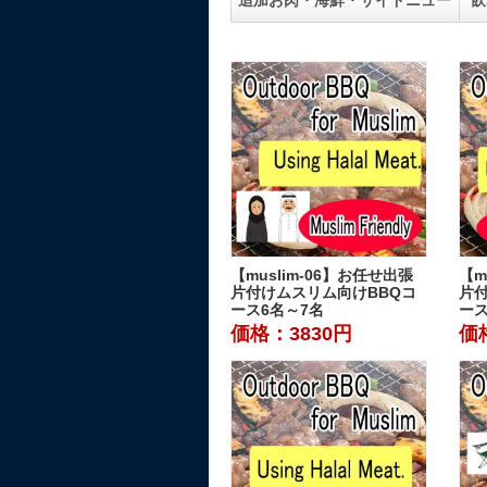
追加お肉・海鮮・サイドニュー
飲
【muslim-06】お任せ出張
【m
片付けムスリム向けBBQコ
片
ース6名～7名
ース
価格：3830円
価