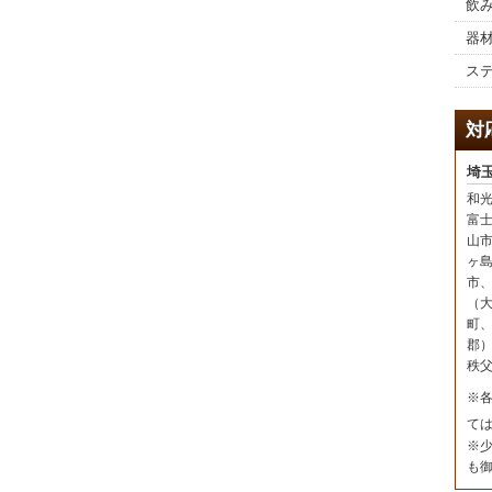
飲
器
ス
対
埼
和
富
山
ヶ
市
（
町
郡
秩
※
て
※
も