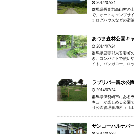
2014/07/24
群馬県吾妻郡高山村の上
で、オートキャンプサイ
チログハウスなどの宿泊
あづま森林公園キ
2014/07/24
群馬県吾妻郡東吾妻町
き、コンパクトで使いや
イト、バンガロー、ロッ
ラブリバー親水公
2014/07/24
群馬県伊勢崎市にある
キューが楽しめる公園で
り公園管理事務所（TEL：0
サンコーハルナパ
2014/07/28