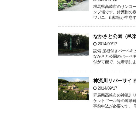
群馬県高崎市のサンコ
ンプ場です。針葉樹の
ワガニ、山椒魚が生息す
なかさと公園（邑
2014/09/17
設備 屋根付きバーベキ
なかさと公園のバーベ
付が可能で、先着順によ
神流川リバーサイ
2014/09/17
群馬県高崎市の神流川
ケットゴール等の運動施
事前申込が必要です。 