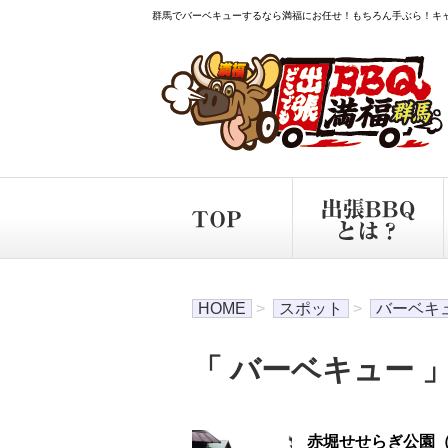
群馬でバーベキューするなら満福にお任せ！もちろん手ぶら！キ
HOME
>
スポット
>
バーベキ
「 バーベキュー 」
赤堀せせらぎ公園