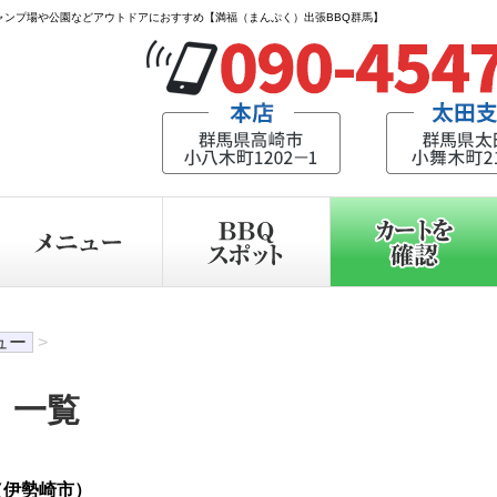
ャンプ場や公園などアウトドアにおすすめ【満福（まんぷく）出張BBQ群馬】
ュー
>
 一覧
（伊勢崎市）