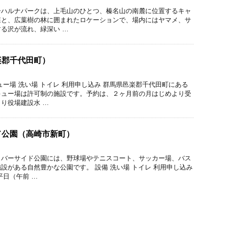
ーハルナパークは、上毛山のひとつ、榛名山の南麓に位置するキャ
森と、広葉樹の林に囲まれたロケーションで、場内にはヤマメ、サ
る沢が流れ、緑深い …
楽郡千代田町）
ュー場 洗い場 トイレ 利用申し込み 群馬県邑楽郡千代田町にある
キュー場は許可制の施設です。予約は、２ヶ月前の月はじめより受
り役場建設水 …
ド公園（高崎市新町）
リバーサイド公園には、野球場やテニスコート、サッカー場、バス
設がある自然豊かな公園です。 設備 洗い場 トイレ 利用申し込み
平日（午前 …