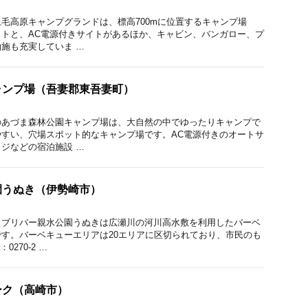
毛高原キャンプグランドは、標高700mに位置するキャンプ場
トと、AC電源付きサイトがあるほか、キャビン、バンガロー、プ
施も充実していま …
ャンプ場（吾妻郡東吾妻町）
のあづま森林公園キャンプ場は、大自然の中でゆったりキャンプで
すい、穴場スポット的なキャンプ場です。AC電源付きのオートサ
ジなどの宿泊施設 …
園うぬき（伊勢崎市）
ラブリバー親水公園うぬきは広瀬川の河川高水敷を利用したバーベ
す。バーベキューエリアは20エリアに区切られており、市民のも
270-2 …
ーク（高崎市）