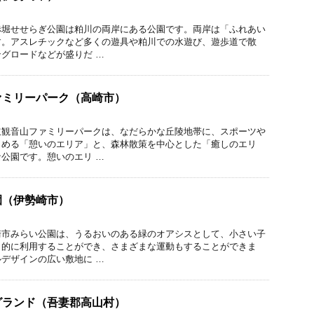
赤堀せせらぎ公園は粕川の両岸にある公園です。両岸は「ふれあい
す。アスレチックなど多くの遊具や粕川での水遊び、遊歩道で散
グロードなどが盛りだ …
ァミリーパーク（高崎市）
立観音山ファミリーパークは、なだらかな丘陵地帯に、スポーツや
しめる「憩いのエリア」と、森林散策を中心とした「癒しのエリ
公園です。憩いのエリ …
園（伊勢崎市）
崎市みらい公園は、うるおいのある緑のオアシスとして、小さい子
目的に利用することができ、さまざまな運動もすることができま
デザインの広い敷地に …
グランド（吾妻郡高山村）