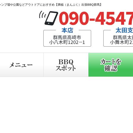
ャンプ場や公園などアウトドアにおすすめ【満福（まんぷく）出張BBQ群馬】