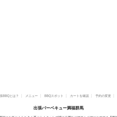
張BBQとは？
メニュー
BBQスポット
カートを確認
予約の変更
出張バーベキュー満福群馬