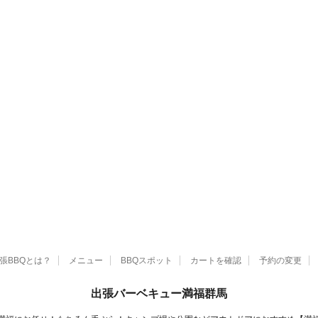
張BBQとは？
メニュー
BBQスポット
カートを確認
予約の変更
出張バーベキュー満福群馬