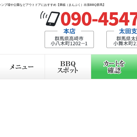
ャンプ場や公園などアウトドアにおすすめ【満福（まんぷく）出張BBQ群馬】