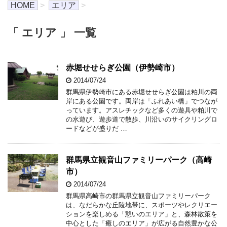
HOME
>
エリア
>
「 エリア 」 一覧
赤堀せせらぎ公園（伊勢崎市）
2014/07/24
群馬県伊勢崎市にある赤堀せせらぎ公園は粕川の両
岸にある公園です。両岸は「ふれあい橋」でつなが
っています。アスレチックなど多くの遊具や粕川で
の水遊び、遊歩道で散歩、川沿いのサイクリングロ
ードなどが盛りだ …
群馬県立観音山ファミリーパーク（高崎
市）
2014/07/24
群馬県高崎市の群馬県立観音山ファミリーパーク
は、なだらかな丘陵地帯に、スポーツやレクリエー
ションを楽しめる「憩いのエリア」と、森林散策を
中心とした「癒しのエリア」が広がる自然豊かな公