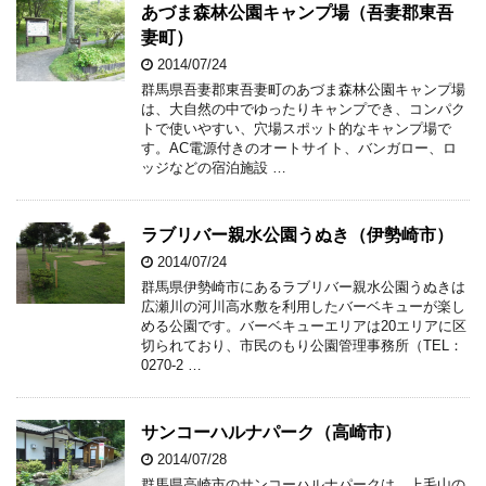
あづま森林公園キャンプ場（吾妻郡東吾
妻町）
2014/07/24
群馬県吾妻郡東吾妻町のあづま森林公園キャンプ場
は、大自然の中でゆったりキャンプでき、コンパク
トで使いやすい、穴場スポット的なキャンプ場で
す。AC電源付きのオートサイト、バンガロー、ロ
ッジなどの宿泊施設 …
ラブリバー親水公園うぬき（伊勢崎市）
2014/07/24
群馬県伊勢崎市にあるラブリバー親水公園うぬきは
広瀬川の河川高水敷を利用したバーベキューが楽し
める公園です。バーベキューエリアは20エリアに区
切られており、市民のもり公園管理事務所（TEL：
0270-2 …
サンコーハルナパーク（高崎市）
2014/07/28
群馬県高崎市のサンコーハルナパークは、上毛山の