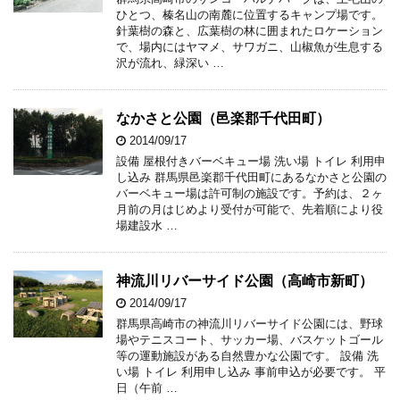
ひとつ、榛名山の南麓に位置するキャンプ場です。
針葉樹の森と、広葉樹の林に囲まれたロケーション
で、場内にはヤマメ、サワガニ、山椒魚が生息する
沢が流れ、緑深い …
なかさと公園（邑楽郡千代田町）
2014/09/17
設備 屋根付きバーベキュー場 洗い場 トイレ 利用申
し込み 群馬県邑楽郡千代田町にあるなかさと公園の
バーベキュー場は許可制の施設です。予約は、２ヶ
月前の月はじめより受付が可能で、先着順により役
場建設水 …
神流川リバーサイド公園（高崎市新町）
2014/09/17
群馬県高崎市の神流川リバーサイド公園には、野球
場やテニスコート、サッカー場、バスケットゴール
等の運動施設がある自然豊かな公園です。 設備 洗
い場 トイレ 利用申し込み 事前申込が必要です。 平
日（午前 …