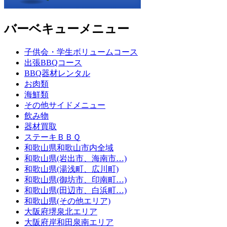
バーベキューメニュー
子供会・学生ボリュームコース
出張BBQコース
BBQ器材レンタル
お肉類
海鮮類
その他サイドメニュー
飲み物
器材買取
ステーキＢＢＱ
和歌山県和歌山市内全域
和歌山県(岩出市、海南市…)
和歌山県(湯浅町、広川町)
和歌山県(御坊市、印南町…)
和歌山県(田辺市、白浜町…)
和歌山県(その他エリア)
大阪府堺泉北エリア
大阪府岸和田泉南エリア