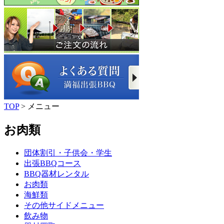
TOP
> メニュー
お肉類
団体割引・子供会・学生
出張BBQコース
BBQ器材レンタル
お肉類
海鮮類
その他サイドメニュー
飲み物