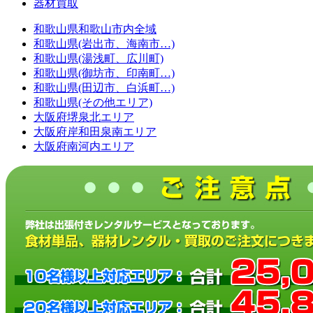
器材買取
和歌山県和歌山市内全域
和歌山県(岩出市、海南市…)
和歌山県(湯浅町、広川町)
和歌山県(御坊市、印南町…)
和歌山県(田辺市、白浜町…)
和歌山県(その他エリア)
大阪府堺泉北エリア
大阪府岸和田泉南エリア
大阪府南河内エリア