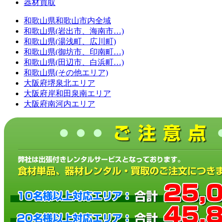
器材買取
和歌山県和歌山市内全域
和歌山県(岩出市、海南市…)
和歌山県(湯浅町、広川町)
和歌山県(御坊市、印南町…)
和歌山県(田辺市、白浜町…)
和歌山県(その他エリア)
大阪府堺泉北エリア
大阪府岸和田泉南エリア
大阪府南河内エリア