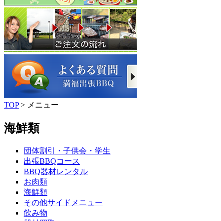
TOP
> メニュー
海鮮類
団体割引・子供会・学生
出張BBQコース
BBQ器材レンタル
お肉類
海鮮類
その他サイドメニュー
飲み物